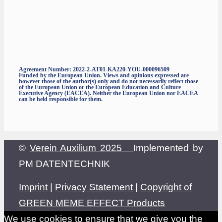
Agreement Number: 2022-2-AT01-KA220-YOU-000096509
Funded by the European Union. Views and opinions expressed are
however those of the author(s) only and do not necessarily reflect those
of the European Union or the European Education and Culture
Executive Agency (EACEA). Neither the European Union nor EACEA
can be held responsible for them.
©
Verein Auxilium 2025
Implemented by
PM DATENTECHNIK
Imprint
|
Privacy Statement
|
Copyright of
GREEN MEME EFFECT Products
We use cookies to ensure that we give you the