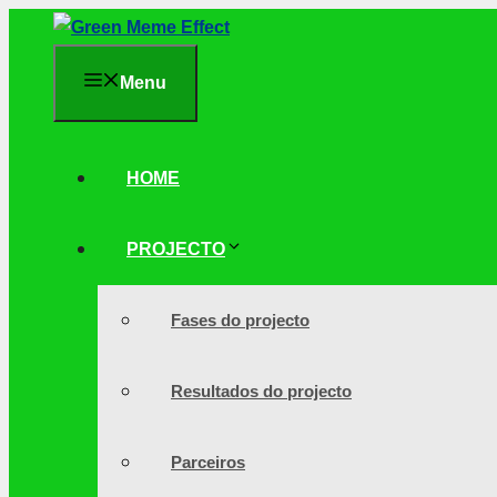
Saltar
para
Menu
o
conteúdo
HOME
PROJECTO
Fases do projecto
Resultados do projecto
Parceiros